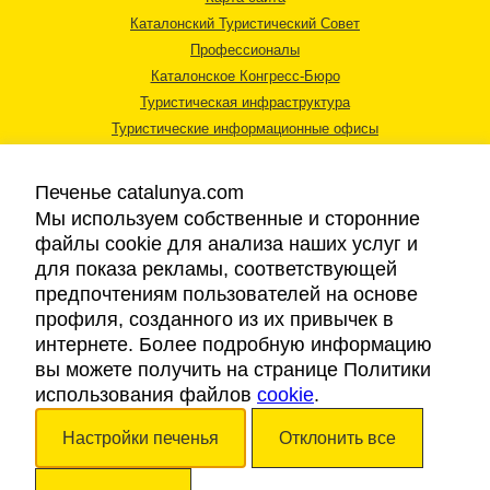
Каталонский Туристический Совет
Профессионалы
Каталонское Конгресс-Бюро
Туристическая инфраструктура
Туристические информационные офисы
Печенье catalunya.com
Мы используем собственные и сторонние
файлы cookie для анализа наших услуг и
для показа рекламы, соответствующей
Правовая информация
предпочтениям пользователей на основе
Политика конфиденциальности
профиля, созданного из их привычек в
Cookies
интернете. Более подробную информацию
Доступность
вы можете получить на странице Политики
использования файлов
cookie
.
Авторские права © 2026. Каталонский Туристический Совет. Все права
Настройки печенья
Отклонить все
защищены.