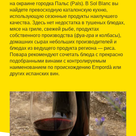
на окраине городка Пальс (Pals). В Sol Blanc вы
найдете превосходную каталонскую кухню,
использующую сезонные продукты наилучшего
качества. Здесь нет недостатка в тушеных блюдах,
мясе на гриле, свежей рыбе, продуктах
собственного производства (
фуа-гра
и колбасы),
домашних сырах небольших производителей и
блюдах из ведущего продукта региона — риса.
Повара рекомендуют сочетать блюда с прекрасно
подобранными винами с контролируемым
наименованием по происхождению Empordà или
других испанских вин.