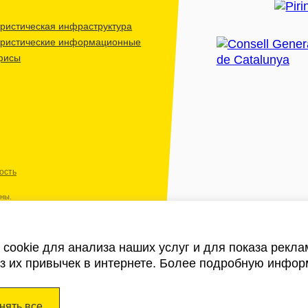
ристическая инфраструктура
уристические информационные
фисы
ость
ены.
cookie для анализа наших услуг и для показа рекл
из их привычек в интернете. Более подробную инфор
нять все