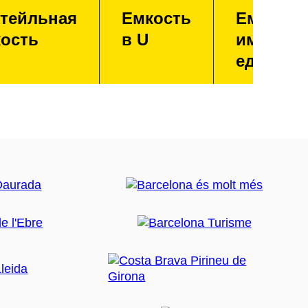
тейльная
Емкость
Емкость
ость
в U
имперск
единица