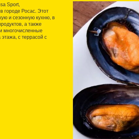
a Sport,
в городе Росас. Этот
ую и сезонную кухню, в
родуктов, а также
 и многочисленные
 этажа, с террасой с