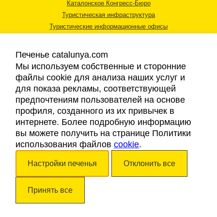
Каталонское Конгресс-Бюро
Туристическая инфраструктура
Туристические информационные офисы
Печенье catalunya.com
Мы используем собственные и сторонние
файлы cookie для анализа наших услуг и
для показа рекламы, соответствующей
Правовая информация
предпочтениям пользователей на основе
Политика конфиденциальности
профиля, созданного из их привычек в
Cookies
интернете. Более подробную информацию
Доступность
вы можете получить на странице Политики
использования файлов
cookie
.
Авторские права © 2026. Каталонский Туристический Совет. Все права
Настройки печенья
Отклонить все
защищены.
Принять все