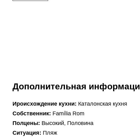
Дополнительная информаци
Ироисхождение кухни:
Каталонская кухня
Собственник:
Família Rom
Полцены:
Высокий, Половина
Ситуация:
Пляж