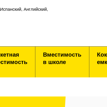
Испанский, Английский,
кетная
Вместимость
Кок
стимость
в школе
емк