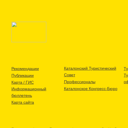
Каталонский Туристический
Рекомендации
Ту
Совет
Т
Публикации
Профессионалы
о
Карта / ГИС
Каталонское Конгресс-Бюро
Информационный
бюллетень
Карта сайта