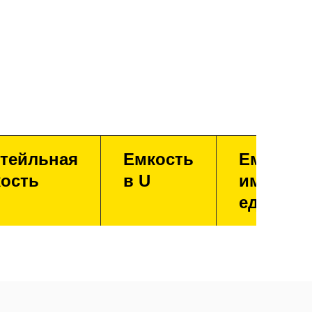
тейльная
Емкость
Емкость
ость
в U
имперск
единица