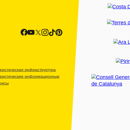
ристическая инфраструктура
уристические информационные
фисы