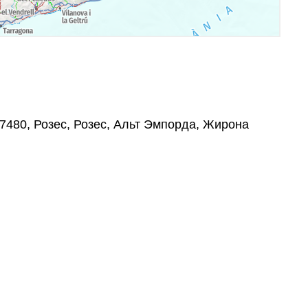
 17480, Розес, Розес, Альт Эмпорда, Жирона