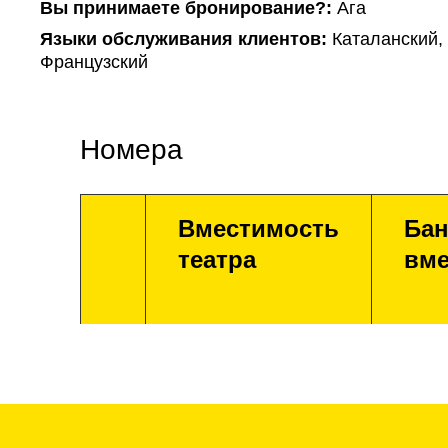
Вы принимаете бронирование?:
Ага
Языки обслуживания клиентов:
Каталанский, 
Французский
Номера
Вместимость
Бан
театра
вме