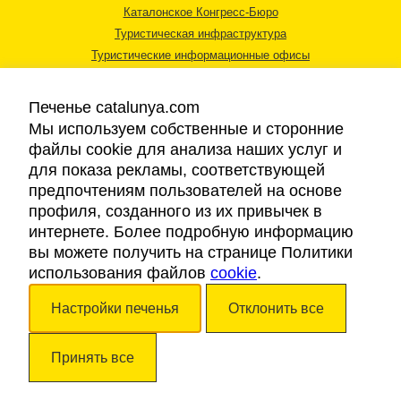
Каталонское Конгресс-Бюро
Туристическая инфраструктура
Туристические информационные офисы
Печенье catalunya.com
Мы используем собственные и сторонние
файлы cookie для анализа наших услуг и
для показа рекламы, соответствующей
Правовая информация
предпочтениям пользователей на основе
Политика конфиденциальности
профиля, созданного из их привычек в
Cookies
интернете. Более подробную информацию
Доступность
вы можете получить на странице Политики
использования файлов
cookie
.
Авторские права © 2026. Каталонский Туристический Совет. Все права
Настройки печенья
Отклонить все
защищены.
Принять все