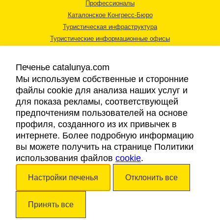
Профессионалы
Каталонское Конгресс-Бюро
Туристическая инфраструктура
Туристические информационные офисы
Печенье catalunya.com
Мы используем собственные и сторонние
файлы cookie для анализа наших услуг и
для показа рекламы, соответствующей
Правовая информация
предпочтениям пользователей на основе
Политика конфиденциальности
профиля, созданного из их привычек в
Cookies
интернете. Более подробную информацию
Доступность
вы можете получить на странице Политики
использования файлов
cookie
.
Авторские права © 2026. Каталонский Туристический Совет. Все права
Настройки печенья
Отклонить все
защищены.
Принять все