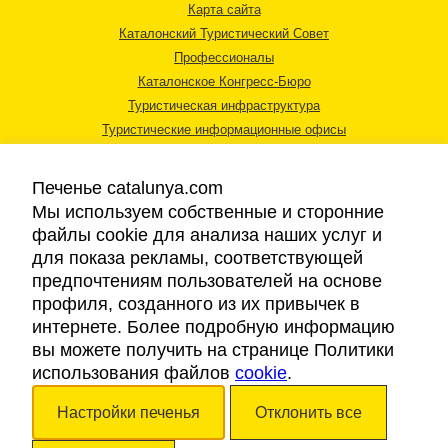
Карта сайта
Каталонский Туристический Совет
Профессионалы
Каталонское Конгресс-Бюро
Туристическая инфраструктура
Туристические информационные офисы
Печенье catalunya.com
Мы используем собственные и сторонние
файлы cookie для анализа наших услуг и
для показа рекламы, соответствующей
Правовая информация
предпочтениям пользователей на основе
Политика конфиденциальности
профиля, созданного из их привычек в
Cookies
интернете. Более подробную информацию
Доступность
вы можете получить на странице Политики
использования файлов
cookie
.
Авторские права © 2026. Каталонский Туристический Совет. Все права
Настройки печенья
Отклонить все
защищены.