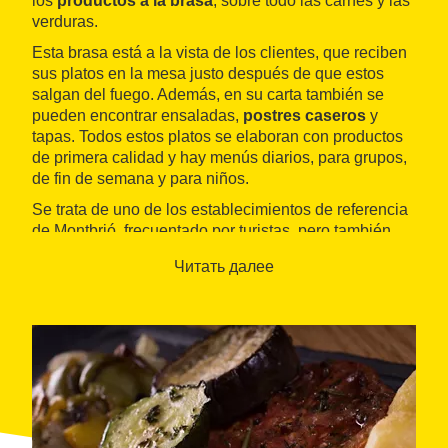
los
productos a la brasa
, sobre todo las carnes y las
verduras.
Esta brasa está a la vista de los clientes, que reciben
sus platos en la mesa justo después de que estos
salgan del fuego. Además, en su carta también se
pueden encontrar ensaladas,
postres caseros
y
tapas. Todos estos platos se elaboran con productos
de primera calidad y hay menús diarios, para grupos,
de fin de semana y para niños.
Se trata de uno de los establecimientos de referencia
de Montbrió, frecuentado por turistas, pero también
por vecinos y vecinas de la localidad.
Читать далее