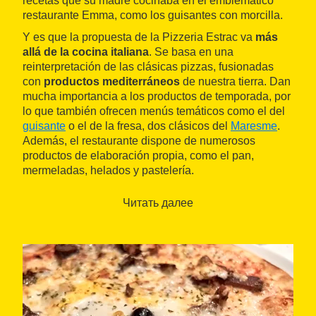
recetas que su madre cocinaba en el emblemático
restaurante Emma, como los guisantes con morcilla.
Y es que la propuesta de la Pizzeria Estrac va
más
allá de la cocina italiana
. Se basa en una
reinterpretación de las clásicas pizzas, fusionadas
con
productos mediterráneos
de nuestra tierra. Dan
mucha importancia a los productos de temporada, por
lo que también ofrecen menús temáticos como el del
guisante
o el de la fresa, dos clásicos del
Maresme
.
Además, el restaurante dispone de numerosos
productos de elaboración propia, como el pan,
mermeladas, helados y pastelería.
Читать далее