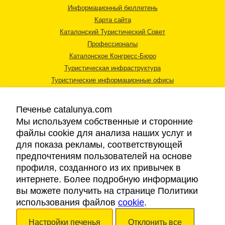
Информационный бюллетень
Карта сайта
Каталонский Туристический Совет
Профессионалы
Каталонское Конгресс-Бюро
Туристическая инфраструктура
Туристические информационные офисы
Печенье catalunya.com
Мы используем собственные и сторонние
файлы cookie для анализа наших услуг и
для показа рекламы, соответствующей
Правовая информация
предпочтениям пользователей на основе
Политика конфиденциальности
профиля, созданного из их привычек в
Cookies
интернете. Более подробную информацию
Доступность
вы можете получить на странице Политики
использования файлов
cookie
.
Авторские права © 2026. Каталонский Туристический Совет. Все права
Настройки печенья
Отклонить все