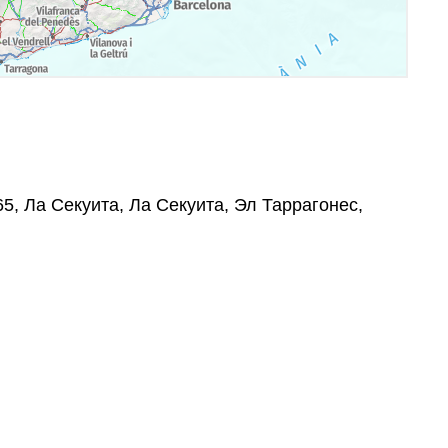
765, Ла Секуита, Ла Секуита, Эл Таррагонес,