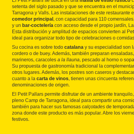
El Petit Pallars se ubica en una
masía de estilo rústico
c
setenta del siglo pasado y que se encuentra en el munici
Tarragona y Valls. Las instalaciones de este restaurante 
comedor principal
, con capacidad para 110 comensales,
y un
bar-coctelería
con acceso desde el propio jardín, La
Esta distribución y amplitud de espacios convierten al Pet
ideal para organizar todo tipo de celebraciones o comida
Su cocina es sobre todo
catalana
y su especialidad son 
cordero o de buey. Además, también preparan ensaladas,
marineros, caracoles
a la llauna
, pescado al horno o sopa
Su propuesta de gastronomía tradicional la complementa
otros lugares. Además, los postres son caseros y destaca
cuanto a la
carta de vinos
, tienen unas cincuenta refere
denominaciones de origen.
El Petit Pallars permite disfrutar de un ambiente tranquilo
pleno Camp de Tarragona, ideal para compartir una comid
también para hacer sus famosas
calçotades
de temporada
zona donde este producto es más popular. Abre los viern
festivos.