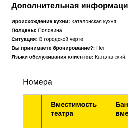
Дополнительная информаци
Ироисхождение кухни:
Каталонская кухня
Полцены:
Половина
Ситуация:
В городской черте
Вы принимаете бронирование?:
Нет
Языки обслуживания клиентов:
Каталанский,
Номера
Вместимость
Бан
театра
вме