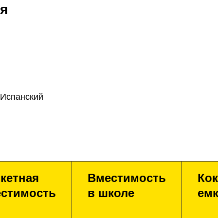
я
 Испанский
кетная
Вместимость
Кок
стимость
в школе
емк