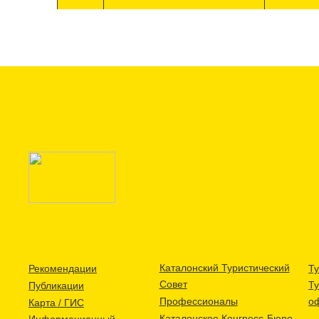
Каталонский Туристический
Рекомендации
Ту
Совет
Т
Публикации
Профессионалы
о
Карта / ГИС
Каталонское Конгресс-Бюро