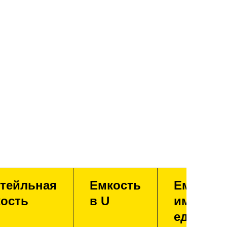
тейльная
Емкость
Емкость
ость
в U
имперск
единица