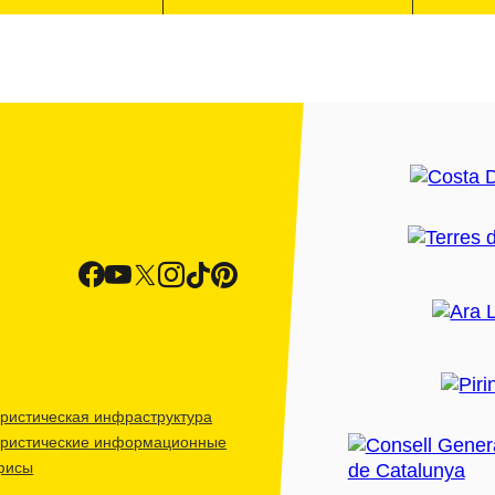
ристическая инфраструктура
уристические информационные
фисы