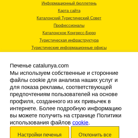
Информационный бюллетень
Карта сайта
Каталонский Туристический Совет
Профессионалы
Каталонское Конгресс-Бюро
Туристическая инфраструктура
Туристические информационные офисы
Печенье catalunya.com
Мы используем собственные и сторонние
файлы cookie для анализа наших услуг и
для показа рекламы, соответствующей
Правовая информация
предпочтениям пользователей на основе
Политика конфиденциальности
профиля, созданного из их привычек в
Cookies
интернете. Более подробную информацию
Доступность
вы можете получить на странице Политики
использования файлов
cookie
.
Авторские права © 2026. Каталонский Туристический Совет. Все права
Настройки печенья
Отклонить все