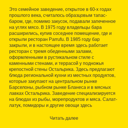
Это семейное заведение, открытое в 60-х годах
прошлого века, считалось образцовым тапас-
баром, где, помимо закусок, подавали запеченное
на углях мясо. В 1975 году владельцы бара
расширились, купив соседнее помещение, где и
открыли ресторан Parrufu. В 1985 году бар
закрыли, и в настоящее время здесь работает
ресторан с тремя обеденными залами,
оформленными в рустикальном стиле с
каменными стенами, и террасой у подножья
крепостной стены Остальрика. Здесь предлагают
блюда региональной кухни из местных продуктов,
которые закупают на центральном рынке
Барселоны, рыбном рынке Бланеса и в мясных
лавках Остальрика. Заведение специализируется
на блюдах из рыбы, морепродуктов и мяса. Салат-
латук, помидоры и другие овощи здесь
выращивают на собственном огороде. В винной
карте представлены различные наименования
Читать далее
вина, кавы (игристого вина) и шампанского. За