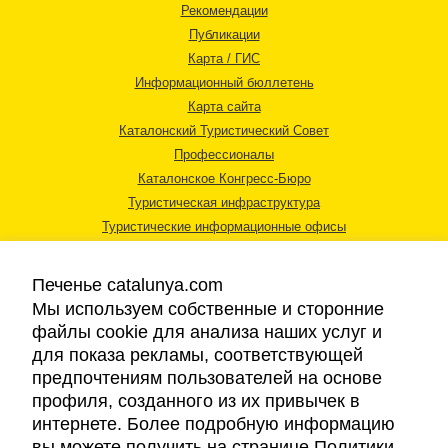
Рекомендации
Публикации
Карта / ГИС
Информационный бюллетень
Карта сайта
Каталонский Туристический Совет
Профессионалы
Каталонское Конгресс-Бюро
Туристическая инфраструктура
Туристические информационные офисы
Печенье catalunya.com
Мы используем собственные и сторонние
файлы cookie для анализа наших услуг и
для показа рекламы, соответствующей
Правовая информация
предпочтениям пользователей на основе
Политика конфиденциальности
профиля, созданного из их привычек в
Cookies
интернете. Более подробную информацию
Доступность
вы можете получить на странице Политики