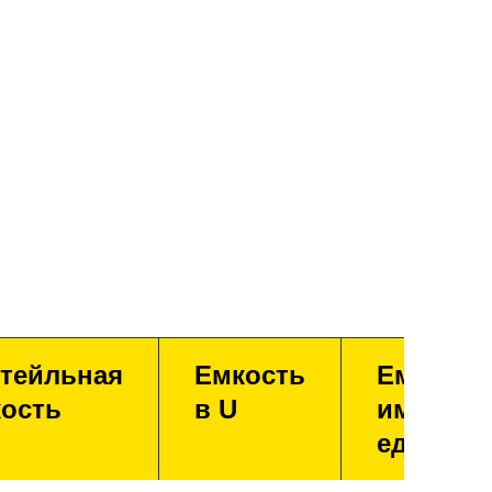
тейльная
Емкость
Емкость
ость
в U
имперск
единица