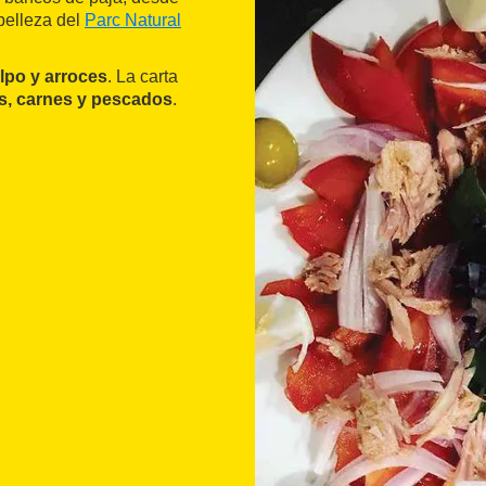
 belleza del
Parc Natural
lpo y arroces
. La carta
s, carnes y pescados
.