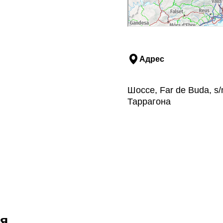
Адрес
Шоссе, Far de Buda, s
Таррагона
я