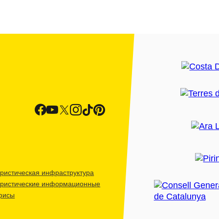
ристическая инфраструктура
уристические информационные
фисы