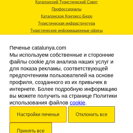
Каталонский Туристический Совет
Профессионалы
Каталонское Конгресс-Бюро
Туристическая инфраструктура
Туристические информационные офисы
Печенье catalunya.com
Мы используем собственные и сторонние
файлы cookie для анализа наших услуг и
для показа рекламы, соответствующей
Правовая информация
предпочтениям пользователей на основе
Политика конфиденциальности
профиля, созданного из их привычек в
Cookies
интернете. Более подробную информацию
Доступность
вы можете получить на странице Политики
использования файлов
cookie
.
Авторские права © 2026. Каталонский Туристический Совет. Все права
Настройки печенья
Отклонить все
защищены.
Принять все