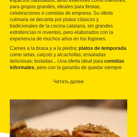
espacios habilitados, tanto exteriores como interiores,
para grupos grandes, ideales para fiestas,
celebraciones o comidas de empresa. Su oferta
culinaria se decanta por platos clásicos y
tradicionales de la cocina catalana, sin grandes
estridencias ni inventos, pero elaborados con la
experiencia de muchos años en los fogones.
Carnes a la brasa y a la piedra;
platos de temporada
como setas,
calçots
y alcachofas; ensaladas
deliciosas; tostadas... Una oferta ideal para
comidas
informales
, pero con la garantía de quedar siempre
bien satisfecho y con alternativas para todos los
gustos.
Читать далее