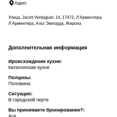
Адрес
Улица, Jacint Verdaguer, 14, 17472, Л'Арментера,
Л'Арментера, Альт Эмпорда, Жирона
Дополнительная информация
Ироисхождение кухни:
Каталонская кухня
Полцены:
Половина
Ситуация:
В городской черте
Вы принимаете бронирование?:
Ага