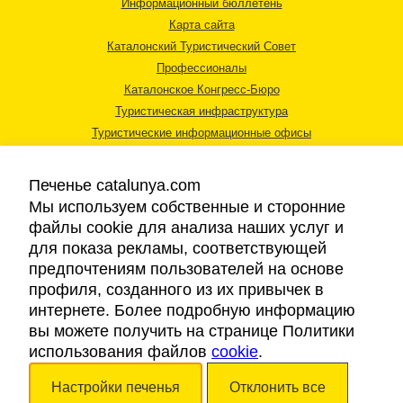
Информационный бюллетень
Карта сайта
Каталонский Туристический Совет
Профессионалы
Каталонское Конгресс-Бюро
Туристическая инфраструктура
Туристические информационные офисы
Печенье catalunya.com
Мы используем собственные и сторонние
файлы cookie для анализа наших услуг и
для показа рекламы, соответствующей
Правовая информация
предпочтениям пользователей на основе
Политика конфиденциальности
профиля, созданного из их привычек в
Cookies
интернете. Более подробную информацию
Доступность
вы можете получить на странице Политики
использования файлов
cookie
.
Авторские права © 2026. Каталонский Туристический Совет. Все права
Настройки печенья
Отклонить все