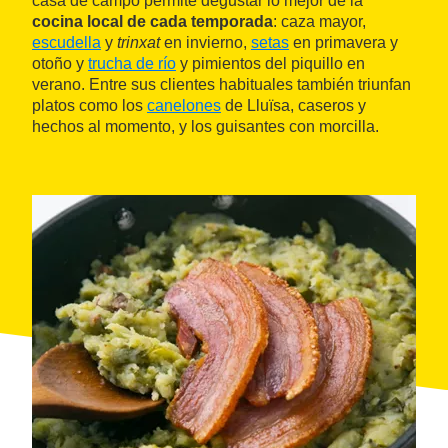
casa de campo permite degustar lo mejor de la
cocina local de cada temporada
: caza mayor,
escudella
y
trinxat
en invierno,
setas
en primavera y
otoño y
trucha de río
y pimientos del piquillo en
verano. Entre sus clientes habituales también triunfan
platos como los
canelones
de Lluïsa, caseros y
hechos al momento, y los guisantes con morcilla.