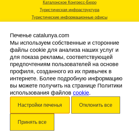
Каталонское Конгресс-Бюро
Туристическая инфраструктура
Туристические информационные офисы
Печенье catalunya.com
Мы используем собственные и сторонние
файлы cookie для анализа наших услуг и
для показа рекламы, соответствующей
Правовая информация
предпочтениям пользователей на основе
Политика конфиденциальности
профиля, созданного из их привычек в
Cookies
интернете. Более подробную информацию
Доступность
вы можете получить на странице Политики
использования файлов
cookie
.
Авторские права © 2026. Каталонский Туристический Совет. Все права
Настройки печенья
Отклонить все
защищены.
Принять все