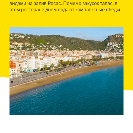
видами на залив Росас. Помимо закусок тапас, в
этом ресторане днем подают комплексные обеды.