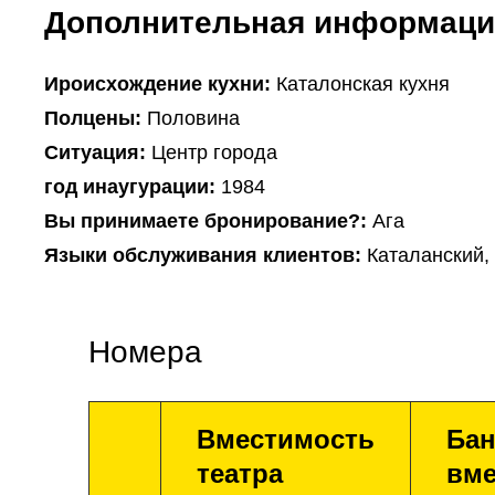
Дополнительная информаци
Ироисхождение кухни:
Каталонская кухня
Полцены:
Половина
Ситуация:
Центр города
год инаугурации:
1984
Вы принимаете бронирование?:
Ага
Языки обслуживания клиентов:
Каталанский,
Номера
Вместимость
Бан
театра
вме