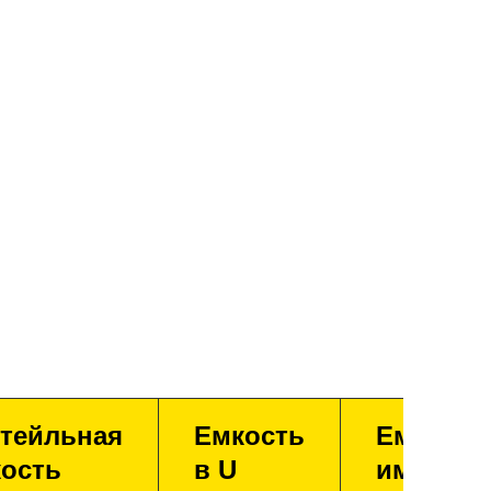
тейльная
Емкость
Емкость
ость
в U
имперск