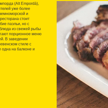
мпорда (Alt Empordà),
ителей уже более
иземноморской и
ресторана стоит
бие паэльи, но с
 блюда из свежей рыбы
лагают порционное меню
ей. В заведении
ревенском стиле с
 одна на балконе и