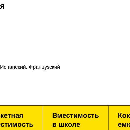
я
 Испанский, Французский
кетная
Вместимость
Кок
стимость
в школе
емк