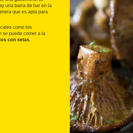
ay una barra de bar en la
manera que es apta para
ocales como los
n se puede comer a la
dos con setas
.