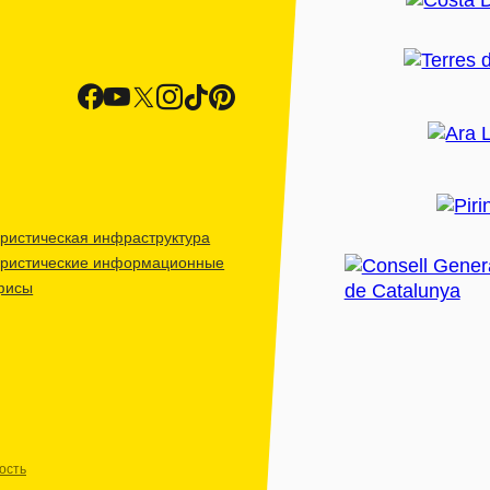
ристическая инфраструктура
уристические информационные
фисы
ость