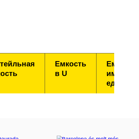
тейльная
Емкость
Емкость
ость
в U
имперск
единица