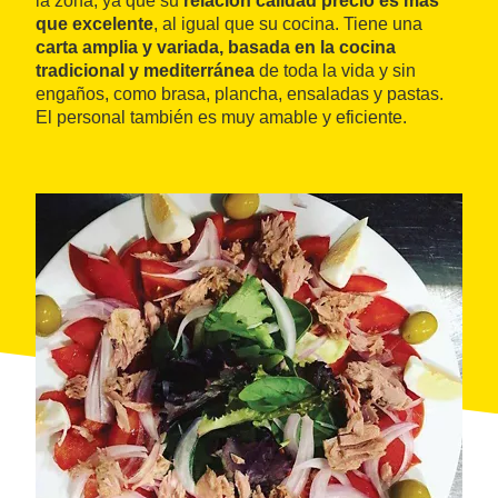
la zona, ya que su
relación calidad precio es más
que excelente
, al igual que su cocina. Tiene una
carta amplia y variada, basada en la cocina
tradicional y mediterránea
de toda la vida y sin
engaños, como brasa, plancha, ensaladas y pastas.
El personal también es muy amable y eficiente.