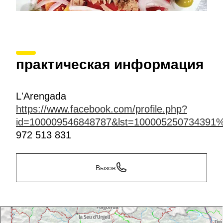
практическая информация
L'Arengada
https://www.facebook.com/profile.php?
id=100009546848787&lst=10000525073439
972 513 831
Вызов