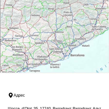
Адрес
Шоссе, d'Olot, 35, 17740, Вилафант, Вилафант, Альт