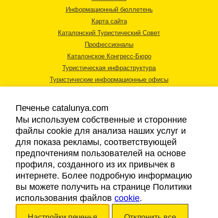
Информационный бюллетень
Карта сайта
Каталонский Туристический Совет
Профессионалы
Каталонское Конгресс-Бюро
Туристическая инфраструктура
Туристические информационные офисы
Печенье catalunya.com
Мы используем собственные и сторонние
файлы cookie для анализа наших услуг и
для показа рекламы, соответствующей
Правовая информация
предпочтениям пользователей на основе
Политика конфиденциальности
профиля, созданного из их привычек в
Cookies
интернете. Более подробную информацию
Доступность
вы можете получить на странице Политики
использования файлов
cookie
.
Авторские права © 2026. Каталонский Туристический Совет. Все права
Настройки печенья
Отклонить все