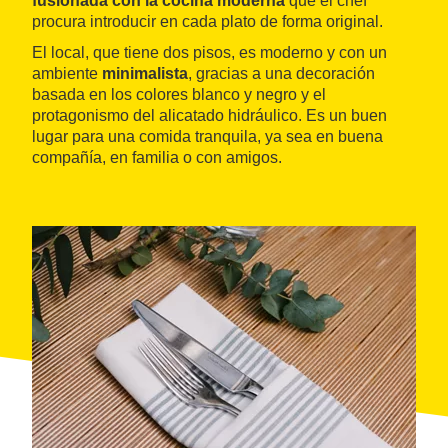
fusionada con la cocina moderna
que el chef
procura introducir en cada plato de forma original.
El local, que tiene dos pisos, es moderno y con un
ambiente
minimalista
, gracias a una decoración
basada en los colores blanco y negro y el
protagonismo del alicatado hidráulico. Es un buen
lugar para una comida tranquila, ya sea en buena
compañía, en familia o con amigos.