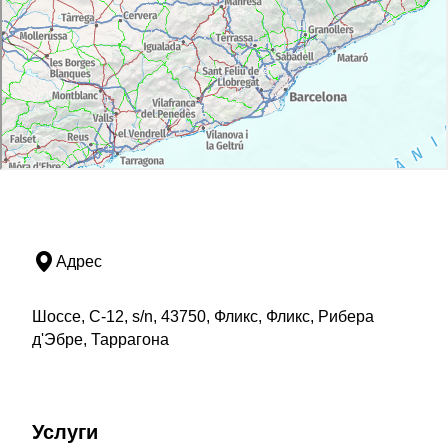
Адрес
Шоссе, C-12, s/n, 43750, Фликс, Фликс, Рибера
д'Эбре, Таррагона
Услуги