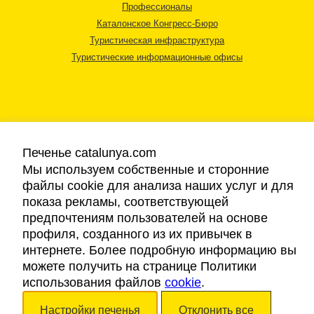
Профессионалы
Каталонское Конгресс-Бюро
Туристическая инфраструктура
Туристические информационные офисы
Печенье catalunya.com
Правовая информация
Мы используем собственные и сторонние
Политика конфиденциальности
файлы cookie для анализа наших услуг и для
Cookies
показа рекламы, соответствующей
Доступность
предпочтениям пользователей на основе
профиля, созданного из их привычек в
интернете. Более подробную информацию вы
Авторские права © 2026. Каталонский Туристический Совет. Все права
можете получить на странице Политики
защищены.
использования файлов
cookie
.
Настройки печенья
Отклонить все