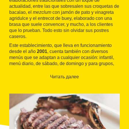
elaboraciones tradicionales con un toque de
actualidad, entre las que sobresalen sus croquetas de
bacalao, el
mezclum
con jamón de pato y vinagreta
agridulce y el entrecot de buey, elaborado con una
brasa que suele convencer, y mucho, a los clientes
que lo prueban. Todo esto sin olvidar sus postres
caseros.
Este establecimiento, que lleva en funcionamiento
desde el año
2001
, cuenta también con diversos
menús que se adaptan a cualquier ocasión: infantil,
menú diario, de sábado, de domingo y para grupos,
además de tener también salones privados para
celebraciones. Los comensales también destacan su
Читать далее
servicio
, que lo califican de
excelente
, y no dudan en
recomendar el establecimiento por su buena relación
calidad-precio.