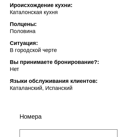
Ироисхождение кухни:
Каталонская кухня
Полцены:
Половина
Ситуация:
В городской черте
Вы принимаете бронирование?:
Нет
Языки обслуживания клиентов:
Каталанский, Испанский
Номера