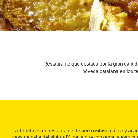
Restaurante que destaca por la gran cantida
bóveda catalana en los tec
La Torreta es un restaurante de
aire rústico,
cálido y aco
casa de calle del siglo XIX, de la que conserva la estruct