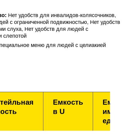
во:
Нет удобств для инвалидов-колясочников,
ей с ограниченной подвижностью, Нет удобств
и слуха, Нет удобств для людей с
и слепотой
ециальное меню для людей с целиакией
тейльная
Емкость
Емкость
ость
в U
имперск
единица