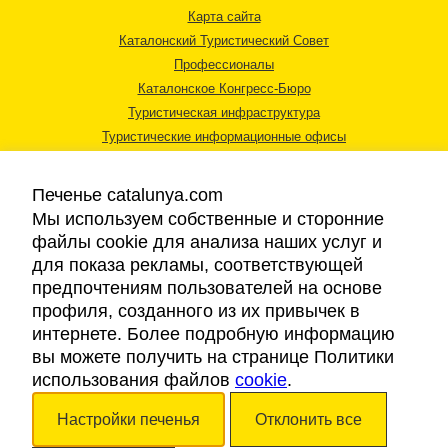
Карта сайта
Каталонский Туристический Совет
Профессионалы
Каталонское Конгресс-Бюро
Туристическая инфраструктура
Туристические информационные офисы
Печенье catalunya.com
Мы используем собственные и сторонние
файлы cookie для анализа наших услуг и
для показа рекламы, соответствующей
Правовая информация
предпочтениям пользователей на основе
Политика конфиденциальности
профиля, созданного из их привычек в
Cookies
интернете. Более подробную информацию
Доступность
вы можете получить на странице Политики
использования файлов
cookie
.
Авторские права © 2026. Каталонский Туристический Совет. Все права
Настройки печенья
Отклонить все
защищены.