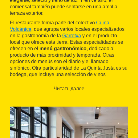
elegante, selecto y lleno de luz. Y en verano, el
comensal también puede sentarse en una amplia
terraza exterior.
El restaurante forma parte del colectivo
Cuina
Volcànica
, que agrupa varios locales especializados
en la gastronomía de la
Garrotxa
y en el producto
local que ofrece esta tierra. Estas especialidades se
ofrecen en el
menú gastronómico
, dedicado al
producto de más proximidad y temporada. Otras
opciones de menús son el diario y el llamado
sinfónico. Otra particularidad de La Quinta Justa es su
bodega, que incluye una selección de vinos
exclusivamente elaborados en el Empordà y su
entorno.
Читать далее