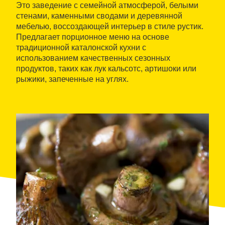
Это заведение с семейной атмосферой, белыми
стенами, каменными сводами и деревянной
мебелью, воссоздающей интерьер в стиле рустик.
Предлагает порционное меню на основе
традиционной каталонской кухни с
использованием качественных сезонных
продуктов, таких как лук кальсотс, артишоки или
рыжики, запеченные на углях.