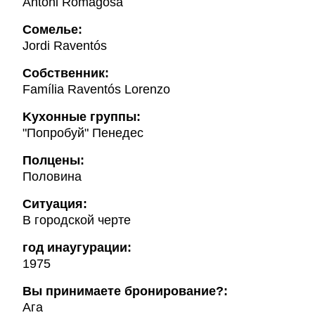
Antoni Romagosa
Cомелье:
Jordi Raventós
Собственник:
Família Raventós Lorenzo
Kухонные группы:
"Попробуй" Пенедес
Полцены:
Половина
Ситуация:
В городской черте
год инаугурации:
1975
Вы принимаете бронирование?:
Ага