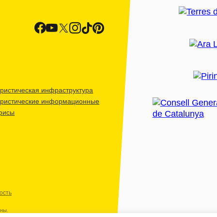
ристическая инфраструктура
уристические информационные
фисы
ость
ены.