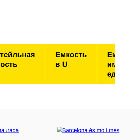
тейльная
Емкость
Емкость
ость
в U
имперск
единица