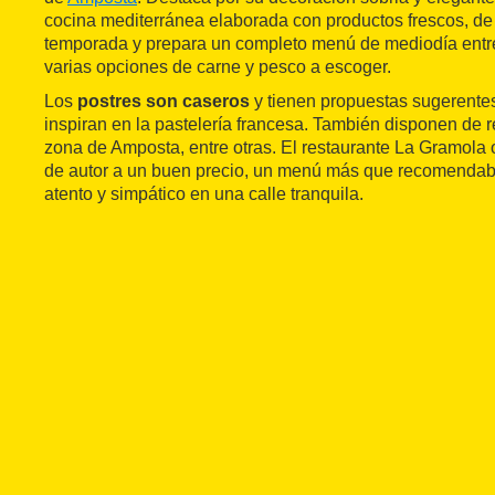
cocina mediterránea elaborada con productos frescos, d
temporada y prepara un completo menú de mediodía ent
varias opciones de carne y pesco a escoger.
Los
postres son caseros
y tienen propuestas sugerent
inspiran en la pastelería francesa. También disponen de r
zona de Amposta, entre otras. El restaurante La Gramola 
de autor a un buen precio, un menú más que recomendabl
atento y simpático en una calle tranquila.