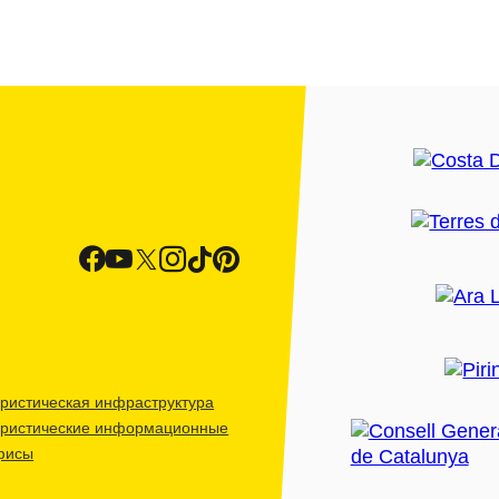
ристическая инфраструктура
уристические информационные
фисы