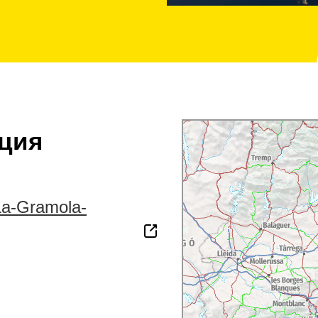
ция
La-Gramola-