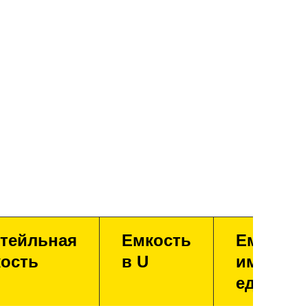
тейльная
Емкость
Емкость
ость
в U
имперск
единица