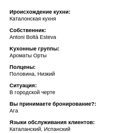
Ироисхождение кухни:
Каталонская кухня
Собственник:
Antoni Boltà Esteva
Kухонные группы:
Ароматы Орты
Полцены:
Половина, Низкий
Ситуация:
В городской черте
Вы принимаете бронирование?:
Ага
Языки обслуживания клиентов:
Каталанский, Испанский