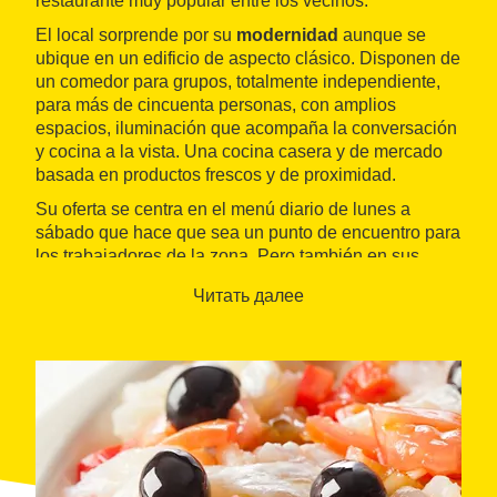
restaurante muy popular entre los vecinos.
El local sorprende por su
modernidad
aunque se
ubique en un edificio de aspecto clásico. Disponen de
un comedor para grupos, totalmente independiente,
para más de cincuenta personas, con amplios
espacios, iluminación que acompaña la conversación
y cocina a la vista. Una cocina casera y de mercado
basada en productos frescos y de proximidad.
Su oferta se centra en el menú diario de lunes a
sábado que hace que sea un punto de encuentro para
los trabajadores de la zona. Pero también en sus
tapas, los bocadillos y las pizzas.
Recetas sencillas
,
Читать далее
variadas, hechas con calma y con productos del
Parc
Agrari del Baix Llobregat
(Parque Agrario del Baix
Llobregat).