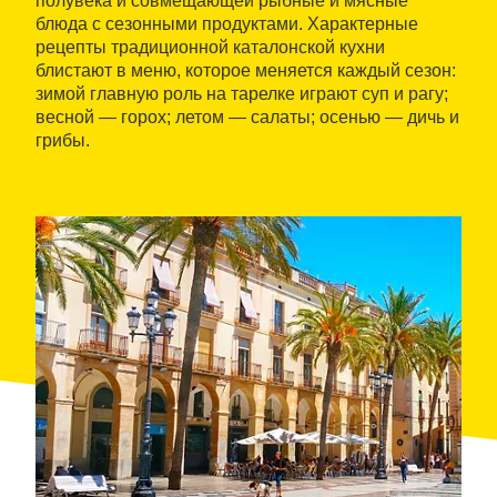
полувека и совмещающей рыбные и мясные
блюда с сезонными продуктами. Характерные
рецепты традиционной каталонской кухни
блистают в меню, которое меняется каждый сезон:
зимой главную роль на тарелке играют суп и рагу;
весной — горох; летом — салаты; осенью — дичь и
грибы.