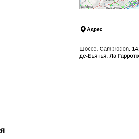
Адрес
Шоссе, Camprodon, 14
де-Бьянья, Ла Гаррот
я