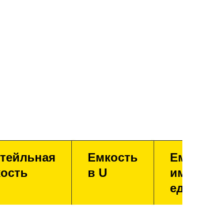
тейльная
Емкость
Емкость
ость
в U
имперск
единица