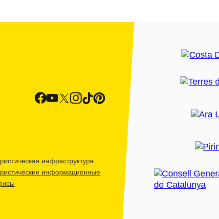
ристическая инфраструктура
уристические информационные
фисы