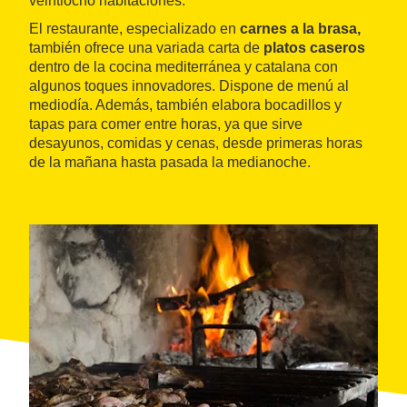
veintiocho habitaciones.
El restaurante, especializado en
carnes a la brasa,
también ofrece una variada carta de
platos caseros
dentro de la cocina mediterránea y catalana con
algunos toques innovadores. Dispone de menú al
mediodía. Además, también elabora bocadillos y
tapas para comer entre horas, ya que sirve
desayunos, comidas y cenas, desde primeras horas
de la mañana hasta pasada la medianoche.