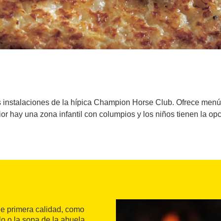
s instalaciones de la hípica Champion Horse Club. Ofrece menú 
ior hay una zona infantil con columpios y los niños tienen la op
de primera calidad, como
o o la sopa de la abuela.