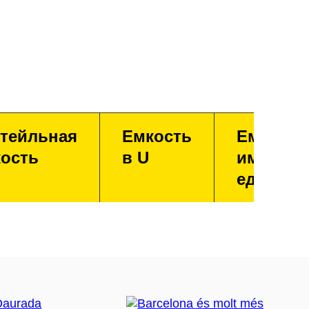
тейльная
Емкость
Емкость
ость
в U
имперск
единица