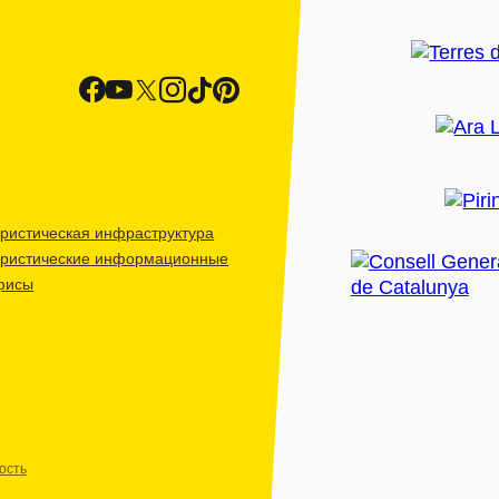
ристическая инфраструктура
уристические информационные
фисы
ость