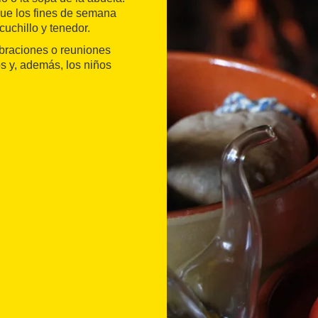
que los fines de semana
uchillo y tenedor.
lebraciones o reuniones
 y, además, los niños