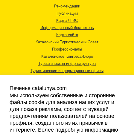
Рекомендации
Публикации
Карта / ГИС
Информационный бюллетень
Карта сайта
Каталонский Туристический Совет
Профессионалы
Каталонское Конгресс-Бюро
Туристическая инфраструктура
Туристические информационные офисы
Печенье catalunya.com
Мы используем собственные и сторонние
файлы cookie для анализа наших услуг и
для показа рекламы, соответствующей
Правовая информация
предпочтениям пользователей на основе
Политика конфиденциальности
профиля, созданного из их привычек в
Cookies
интернете. Более подробную информацию