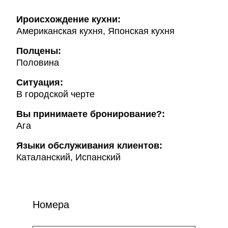
Ироисхождение кухни:
Американская кухня, Японская кухня
Полцены:
Половина
Ситуация:
В городской черте
Вы принимаете бронирование?:
Ага
Языки обслуживания клиентов:
Каталанский, Испанский
Номера