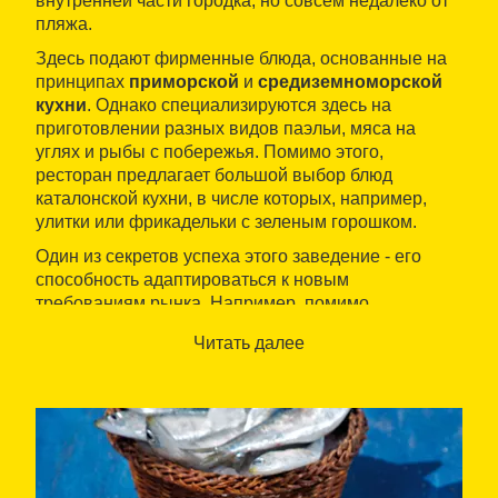
внутренней части городка, но совсем недалеко от
пляжа.
Здесь подают фирменные блюда, основанные на
принципах
приморской
и
средиземноморской
кухни
. Однако специализируются здесь на
приготовлении разных видов паэльи, мяса на
углях и рыбы с побережья. Помимо этого,
ресторан предлагает большой выбор блюд
каталонской кухни, в числе которых, например,
улитки или фрикадельки с зеленым горошком.
Один из секретов успеха этого заведение - его
способность адаптироваться к новым
требованиям рынка. Например, помимо
обслуживания клиентов в обеденном зале, здесь
Читать далее
также работает небольшой магазин, где можно
купить
готовые блюда на вынос
и
цыплят-
гриль
.