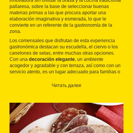
innovadora sin olvidar la brasa y la cocina tradicional
pallaresa, sobre la base de seleccionar buenas
materias primas a las que procura aportar una
elaboración imaginativa y esmerada, lo que le
convierte en un referente de la gastronomía de la
zona.
Los comensales que disfrutan de esta experiencia
gastronómica destacan su escudella, el ciervo o los
canelones de setas, entre muchas otras opciones.
Con una
decoración elegante
, un ambiente
acogedor y agradable y con terraza, así como con un
servicio atento, es un lugar adecuado para familias o
para recuperar fuerzas tras una jornada de esquí o de
excursión por la montaña. Como el local no es muy
Читать далее
grande, es
preferible reservar
para asegurarse una
mesa.