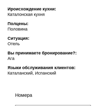
Ироисхождение кухни:
Каталонская кухня
Полцены:
Половина
Ситуация:
Отель
Вы принимаете бронирование?:
Ага
Языки обслуживания клиентов:
Каталанский, Испанский
Номера