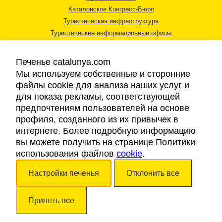
Каталонское Конгресс-Бюро
Туристическая инфраструктура
Туристические информационные офисы
Печенье catalunya.com
Мы используем собственные и сторонние
файлы cookie для анализа наших услуг и
для показа рекламы, соответствующей
Правовая информация
предпочтениям пользователей на основе
Политика конфиденциальности
профиля, созданного из их привычек в
Cookies
интернете. Более подробную информацию
Доступность
вы можете получить на странице Политики
использования файлов
cookie
.
Авторские права © 2026. Каталонский Туристический Совет. Все права
Настройки печенья
Отклонить все
защищены.
Принять все