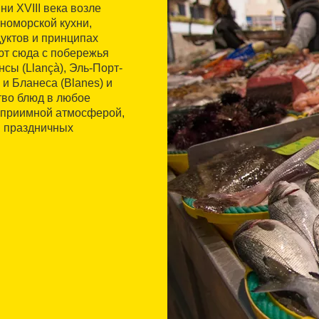
и XVIII века возле
номорской кухни,
уктов и принципах
ют сюда с побережья
сы (Llançà), Эль-Порт-
 и Бланеса (Blanes) и
тво блюд в любое
теприимной атмосферой,
я праздничных