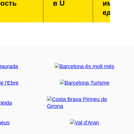
ость
в U
имперск
единица