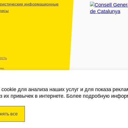
уристические информационные
фисы
ость
ены.
cookie для анализа наших услуг и для показа рекл
из их привычек в интернете. Более подробную инфор
нять все