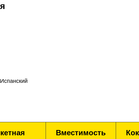
я
 Испанский
кетная
Вместимость
Кок