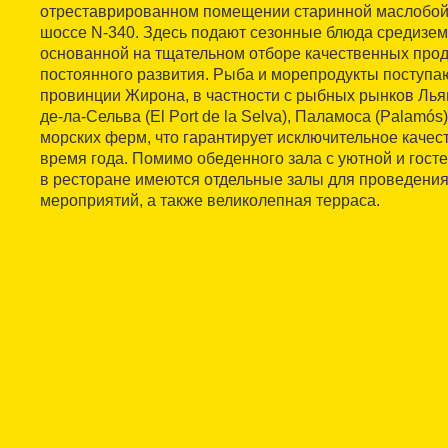
отреставрированном помещении старинной маслобойн
шоссе N-340. Здесь подают сезонные блюда средизем
основанной на тщательном отборе качественных прод
постоянного развития. Рыба и морепродукты поступа
провинции Жирона, в частности с рыбных рынков Льян
де-ла-Сельва (El Port de la Selva), Паламоса (Palamós)
морских ферм, что гарантирует исключительное качес
время года. Помимо обеденного зала с уютной и гос
в ресторане имеются отдельные залы для проведени
мероприятий, а также великолепная терраса.