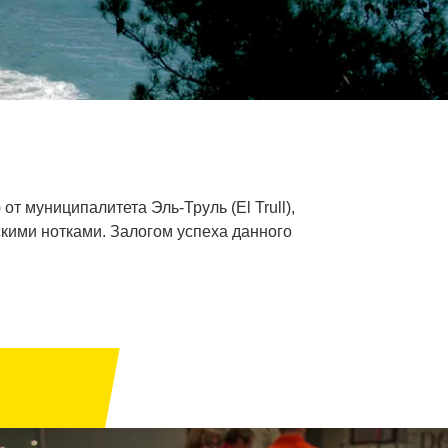
т муниципалитета Эль-Труль (El Trull),
скими нотками. Залогом успеха данного