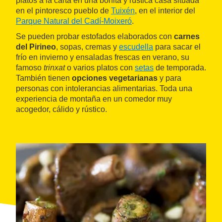
platos a la carta en una bonita y rústica casa situada
en el pintoresco pueblo de
Tuixén
, en el interior del
Parque Natural del Cadí-Moixeró
.
Se pueden probar estofados elaborados con
carnes
del Pirineo
, sopas, cremas y
escudella
para sacar el
frío en invierno y ensaladas frescas en verano, su
famoso
trinxat
o varios platos con
setas
de temporada.
También tienen
opciones vegetarianas
y para
personas con intolerancias alimentarias. Toda una
experiencia de montaña en un comedor muy
acogedor, cálido y rústico.