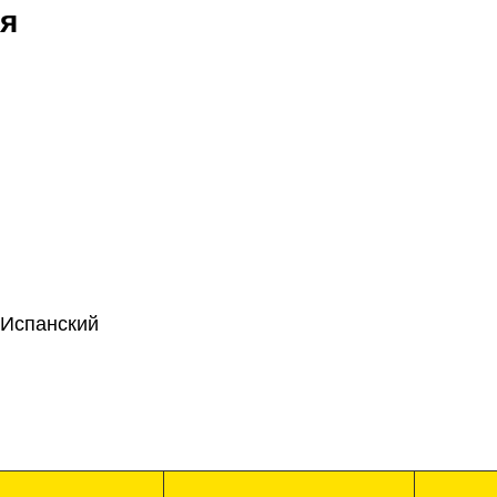
я
 Испанский