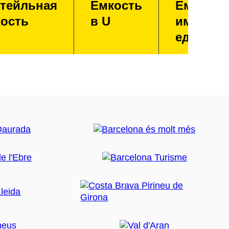
тейльная
Емкость
Емкость
ость
в U
имперск
единица