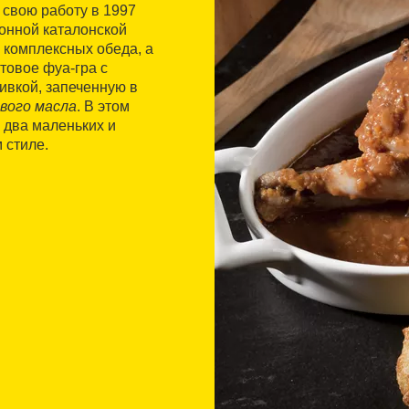
 свою работу в 1997
ионной каталонской
 комплексных обеда, а
товое фуа-гра с
ивкой, запеченную в
кового масла
. В этом
 два маленьких и
 стиле.