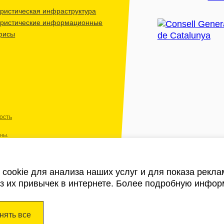
ристическая инфраструктура
уристические информационные
фисы
ость
ены.
cookie для анализа наших услуг и для показа рекл
из их привычек в интернете. Более подробную инфор
нять все