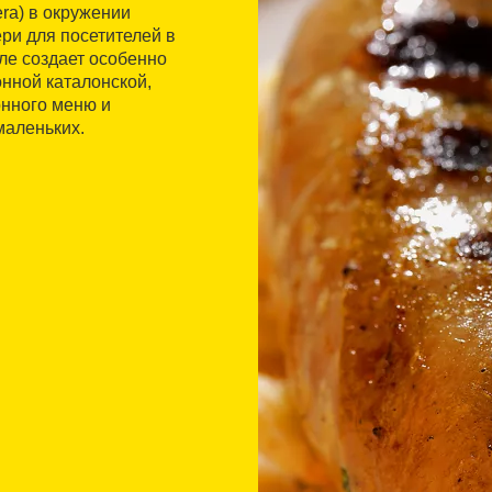
era) в окружении
ри для посетителей в
ле создает особенно
нной каталонской,
онного меню и
маленьких.