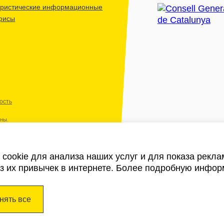
уристические информационные
фисы
ость
ены.
cookie для анализа наших услуг и для показа рекл
из их привычек в интернете. Более подробную инфор
нять все