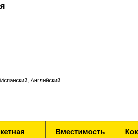
я
 Испанский, Английский
кетная
Вместимость
Кок