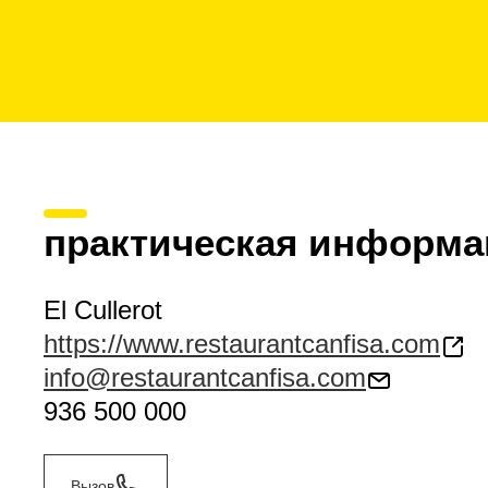
практическая информа
El Cullerot
https://www.restaurantcanfisa.com
info@restaurantcanfisa.com
936 500 000
Вызов