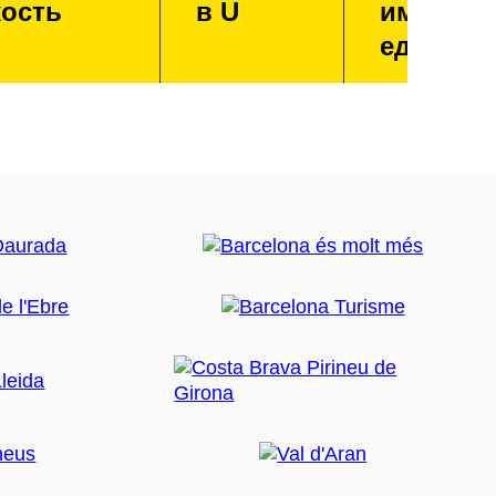
ость
в U
имперск
единица