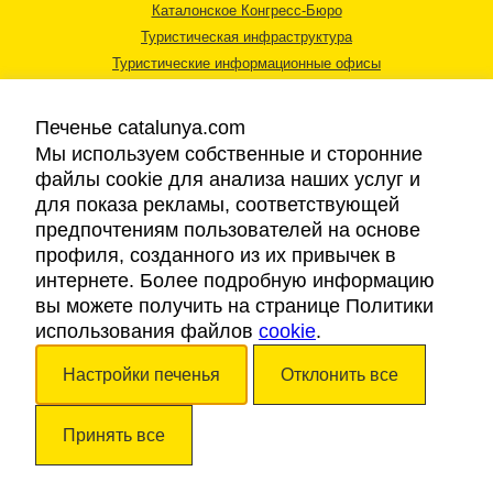
Каталонское Конгресс-Бюро
Туристическая инфраструктура
Туристические информационные офисы
Печенье catalunya.com
Мы используем собственные и сторонние
файлы cookie для анализа наших услуг и
для показа рекламы, соответствующей
Правовая информация
предпочтениям пользователей на основе
Политика конфиденциальности
профиля, созданного из их привычек в
Cookies
интернете. Более подробную информацию
Доступность
вы можете получить на странице Политики
использования файлов
cookie
.
Авторские права © 2026. Каталонский Туристический Совет. Все права
Настройки печенья
Отклонить все
защищены.
Принять все