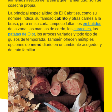
alimentos frescos de la tierra que , a menudo, son de
cosecha propia.
La principal especialidad de El Cabrit es, como su
nombre indica, su famoso
cabrito
y otras carnes a la
brasa, pero en su carta tampoco faltan los
embutidos
de la zona, las manitas de cerdo, los
caracoles
, las
patatas de Olot
, los arroces variados y todo tipo de
guisos de temporada. También ofrecen múltiples
opciones de
menú
diario en un ambiente acogedor y
de trato familiar.