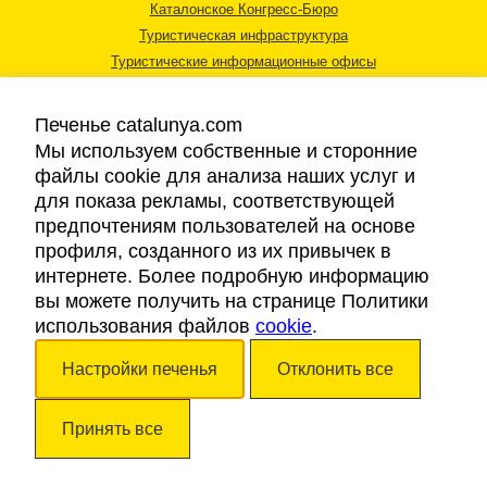
Каталонское Конгресс-Бюро
Туристическая инфраструктура
Туристические информационные офисы
Печенье catalunya.com
Мы используем собственные и сторонние
файлы cookie для анализа наших услуг и
для показа рекламы, соответствующей
Правовая информация
предпочтениям пользователей на основе
Политика конфиденциальности
профиля, созданного из их привычек в
Cookies
интернете. Более подробную информацию
Доступность
вы можете получить на странице Политики
использования файлов
cookie
.
Авторские права © 2026. Каталонский Туристический Совет. Все права
Настройки печенья
Отклонить все
защищены.
Принять все