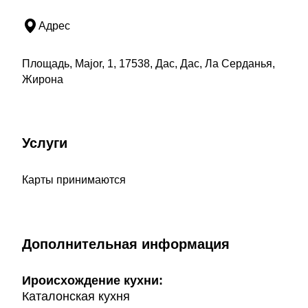
Адрес
Площадь, Major, 1, 17538, Дас, Дас, Ла Серданья,
Жирона
Услуги
Карты принимаются
Дополнительная информация
Ироисхождение кухни:
Каталонская кухня