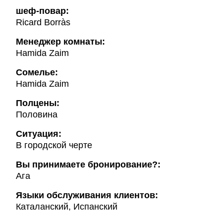
шеф-повар:
Ricard Borràs
Менеджер комнаты:
Hamida Zaim
Cомелье:
Hamida Zaim
Полцены:
Половина
Ситуация:
В городской черте
Вы принимаете бронирование?:
Ага
Языки обслуживания клиентов:
Каталанский, Испанский