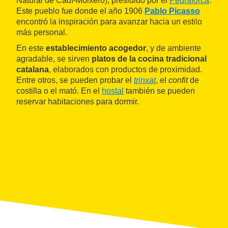
Natural de Cadí-Moixeró), presidido por el
Pedraforca
.
Este pueblo fue donde el año 1906
Pablo Picasso
encontró la inspiración para avanzar hacia un estilo
más personal.
En este
establecimiento acogedor
, y de ambiente
agradable, se sirven
platos de la cocina tradicional
catalana
, elaborados con productos de proximidad.
Entre otros, se pueden probar el
trinxat
, el
confit
de
costilla o el mató. En el
hostal
también se pueden
reservar habitaciones para dormir.