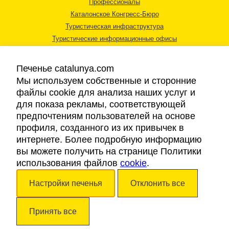
Профессионалы
Каталонское Конгресс-Бюро
Туристическая инфраструктура
Туристические информационные офисы
Печенье catalunya.com
Мы используем собственные и сторонние
файлы cookie для анализа наших услуг и
для показа рекламы, соответствующей
Правовая информация
предпочтениям пользователей на основе
Политика конфиденциальности
профиля, созданного из их привычек в
Cookies
интернете. Более подробную информацию
Доступность
вы можете получить на странице Политики
использования файлов
cookie
.
Авторские права © 2026. Каталонский Туристический Совет. Все права
Настройки печенья
Отклонить все
защищены.
Принять все