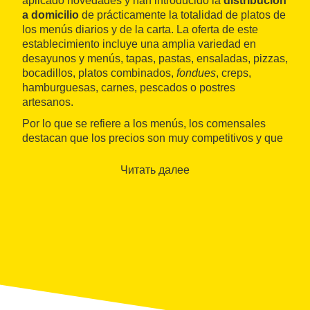
aplicado novedades y han introducido la
distribución
a domicilio
de prácticamente la totalidad de platos de
los menús diarios y de la carta. La oferta de este
establecimiento incluye una amplia variedad en
desayunos y menús, tapas, pastas, ensaladas, pizzas,
bocadillos, platos combinados,
fondues
, creps,
hamburguesas, carnes, pescados o postres
artesanos.
Por lo que se refiere a los menús, los comensales
destacan que los precios son muy competitivos y que
hay una
amplia oferta
para escoger, tanto por lo que
respecta a los entrantes, como a los platos principales
Читать далее
y el postre. Asimismo, todo el mundo coincide en
destacar el servicio, con una atención personalizada y
correcta.